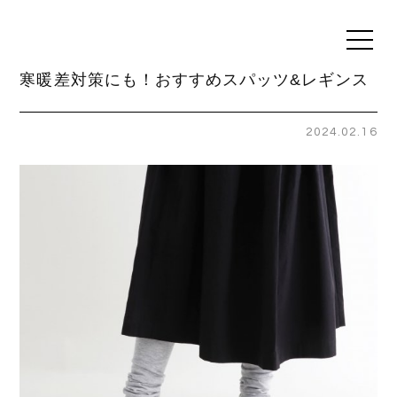
t
o
g
寒暖差対策にも！おすすめスパッツ&レギンス
g
l
e
n
2024.02.16
a
v
i
g
a
t
i
o
n