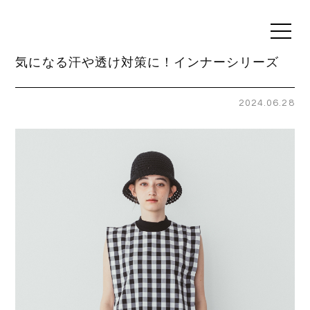
t
o
g
気になる汗や透け対策に！インナーシリーズ
g
l
e
n
2024.06.28
a
v
i
g
a
t
i
o
n