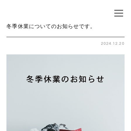
t
o
g
冬季休業についてのお知らせです。
g
l
e
n
2024.12.20
a
v
i
g
a
t
i
o
n