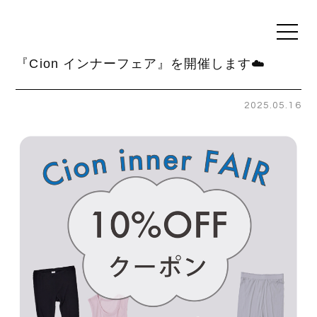
t
o
g
『Cion インナーフェア』を開催します☁️
g
l
e
n
2025.05.16
a
v
i
g
a
t
i
o
n