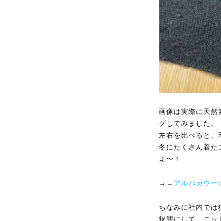
画像は実際に天然
グしてみました。
左右を比べると、
冬にたくさん着た
よ〜！
→→
アルパカウー
ちなみに社内では
状態にして、ニッ