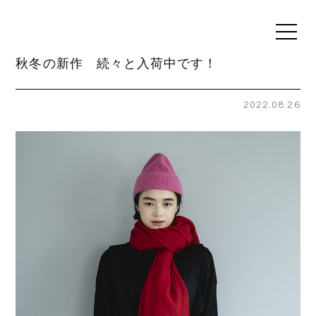
t
o
g
秋冬の新作 続々と入荷中です！
g
l
e
n
2022.08.26
a
v
i
g
a
t
i
o
n