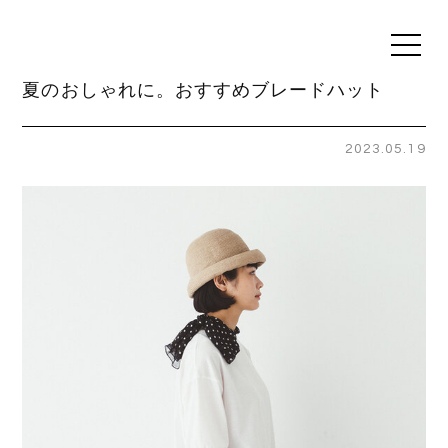
t
o
g
夏のおしゃれに。おすすめブレードハット
g
l
e
n
2023.05.19
a
v
i
g
a
t
i
o
n